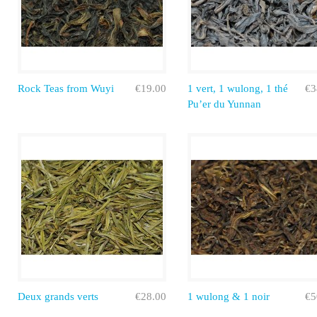
Rock Teas from Wuyi
€19.00
1 vert, 1 wulong, 1 thé
€3
Pu’er du Yunnan
Deux grands verts
€28.00
1 wulong & 1 noir
€5