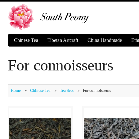
Chinese Tea
Tibetan Artcraft
China Handmade
Eth
For connoisseurs
Home
»
Chinese Tea
»
Tea Sets
»
For connoisseurs