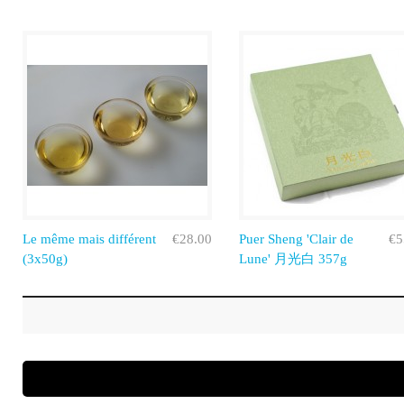
Le même mais différent
€28.00
Puer Sheng 'Clair de
€5
(3x50g)
Lune' 月光白 357g