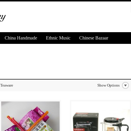
China Handmade
Ethnic Music
Chinese Bazaar
Teaware
Show Options