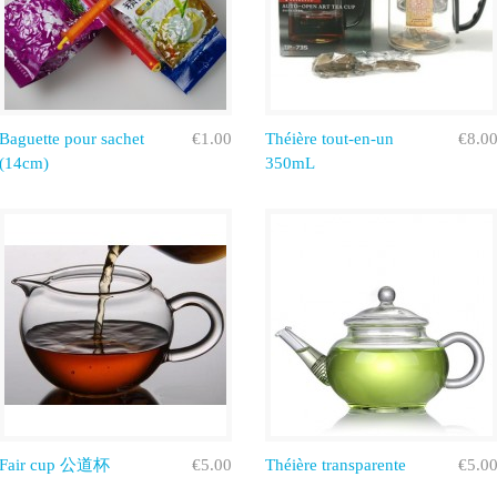
Baguette pour sachet
€1.00
Théière tout-en-un
€8.0
(14cm)
350mL
Fair cup 公道杯
€5.00
Théière transparente
€5.0