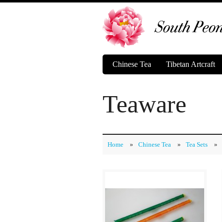
Chinese Tea
Tibetan Artcraft
Teaware
Home
»
Chinese Tea
»
Tea Sets
»